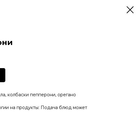
они
ла, колбаски пепперони, орегано
ргии на продукты: Подача блюд может