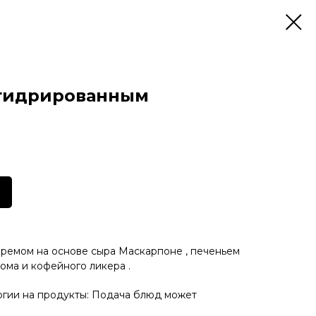
егидрированным
 кремом на основе сыра Маскарпоне , печеньем
ома и кофейного ликера .
ргии на продукты: Подача блюд может