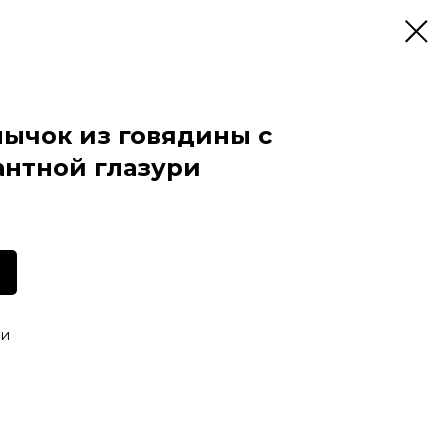
ычок из говядины с
антной глазури
ми